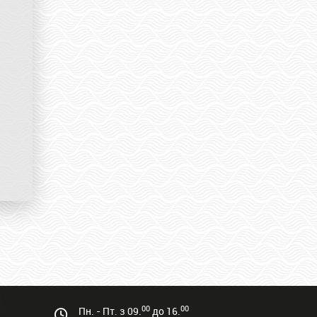
00
00
Пн. - Пт. з 09.
до 16.