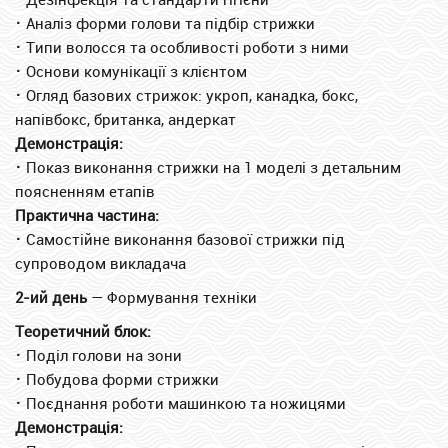
⠂
Аналіз форми голови та підбір стрижки
⠂
Типи волосся та особливості роботи з ними
⠂
Основи комунікації з клієнтом
⠂
Огляд базових стрижок: укроп, канадка, бокс,
напівбокс, британка, андеркат
Демонстрація:
⠂
Показ виконання стрижки на 1 моделі з детальним
поясненням етапів
Практична частина:
⠂
Самостійне виконання базової стрижки під
супроводом викладача
2-ий день
— Формування техніки
Теоретичний блок:
⠂
Поділ голови на зони
⠂
Побудова форми стрижки
⠂
Поєднання роботи машинкою та ножицями
Демонстрація: