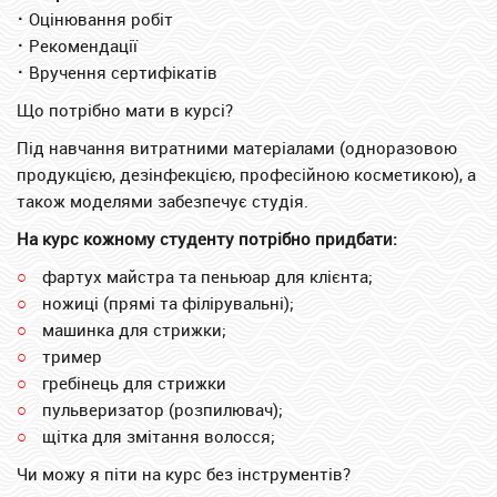
⠂
Оцінювання робіт
⠂
Рекомендації
⠂
Вручення сертифікатів
Що потрібно мати в курсі?
Під навчання витратними матеріалами (одноразовою
продукцією, дезінфекцією, професійною косметикою), а
також моделями забезпечує студія.
На курс кожному студенту потрібно придбати:
фартух майстра та пеньюар для клієнта;
ножиці (прямі та філірувальні);
машинка для стрижки;
тример
гребінець для стрижки
пульверизатор (розпилювач);
щітка для змітання волосся;
Чи можу я піти на курс без інструментів?