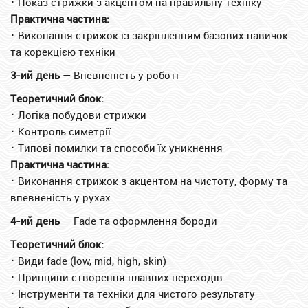
⠂
Показ стрижки з акцентом на правильну техніку
Практична частина:
⠂
Виконання стрижок із закріпленням базових навичок
та корекцією техніки
3-ий день
— Впевненість у роботі
Теоретичний блок:
⠂
Логіка побудови стрижки
⠂
Контроль симетрії
⠂
Типові помилки та способи їх уникнення
Практична частина:
⠂
Виконання стрижок з акцентом на чистоту, форму та
впевненість у рухах
4-ий день
— Fade та оформлення бороди
Теоретичний блок:
⠂
Види fade (low, mid, high, skin)
⠂
Принципи створення плавних переходів
⠂
Інструменти та техніки для чистого результату