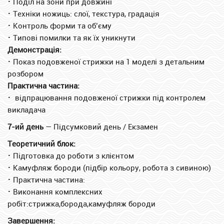
⠂
Поділ на зони при довжині
⠂
Техніки ножиць: слої, текстура, градація
⠂
Контроль форми та об’єму
⠂
Типові помилки та як їх уникнути
Демонстрація:
⠂
Показ подовженої стрижки на 1 моделі з детальним
розбором
Практична частина:
⠂
відпрацювання подовженої стрижки під контролем
викладача
7-ий день
— Підсумковий день / Екзамен
Теоретичний блок:
⠂
Підготовка до роботи з клієнтом
⠂
Камуфляж бороди (підбір кольору, робота з сивиною)
⠂
Практична частина:
⠂
Виконання комплексних
робіт:стрижка,борода,камуфляж бороди
Завершення: