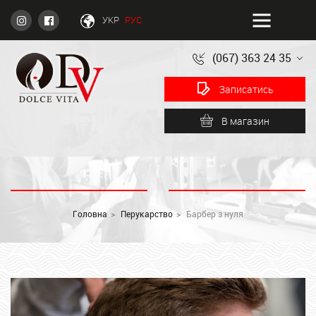
-->
УКР
РУС
(067) 363 24 35
Записатись
В магазин
Головна
Перукарство
Барбер з нуля