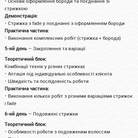
⠂
Основи оформлення бороди та поєднання зі
стрижкою
Демонстрація:
⠂
Стрижка з fade у поєднанні з оформленням бороди
Практична частина:
⠂
Виконання комплексних робіт (стрижка + борода)
5-ий день
— Закріплення та варіації
Теоретичний блок:
Комбінації технік у різних стрижках
⠂
Аптація під індивідуальні особливості клієнта
⠂
Швидкість та послідовність роботи
Практична частина:
⠂
Виконання кількох робіт з різними варіаціями стрижок
і fade
6-ий день
— Подовжені стрижки
Теоретичний блок:
⠂
Особливості роботи з подовженим волоссям