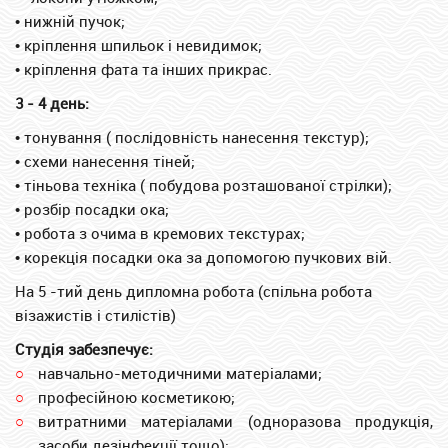
•
нижній пучок;
•
кріплення шпильок і невидимок;
•
кріплення фата та інших прикрас.
3 - 4 день:
•
тонування ( послідовність нанесення текстур);
•
схеми нанесення тіней;
•
тіньова техніка ( побудова розташованої стрілки);
•
розбір посадки ока;
•
робота з очима в кремових текстурах;
•
корекція посадки ока за допомогою пучкових вій.
На 5 -тий день дипломна робота (спільна робота
візажистів і стилістів)
Студія забезпечує
:
навчально-методичними матеріалами;
професійною косметикою;
витратними матеріалами (одноразова продукція,
засоби дезінфекції тощо);