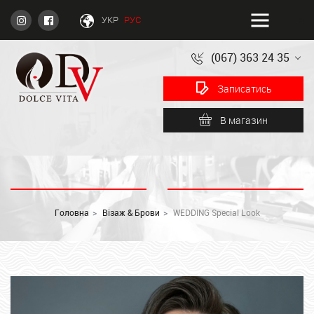
-->
УКР
РУС
(067) 363 24 35
Записатись
В магазин
Головна
Візаж & Брови
WEDDING Special Look