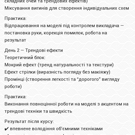
складних очей та трендових ефектів)
Міксування вигинів для створення індивідуальних схем
Практика:
Відпрацювання на моделі під контролем викладача —
постановка руки, корекція помилок, робота на
результат
День 2 — Трендові ефекти
Теоретичний блок:
Мокрий ефект (тренд натуральності та текстури)
Ефект стрілки (виразність погляду без макіяжу)
Промінці (створення легкості та “дорогого” вигляду
роботи)
Практика:
Виконання повноцінної роботи на моделі з акцентом на
трендові техніки та швидкість
Результат після курсу:
✔️ впевнене володіння об’ємними техніками