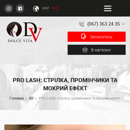
-->
УКР
РУС
(067) 363 24 35
Записатись
В магазин
PRO LASH: СТРІЛКА, ПРОМІНЧИКИ ТА
МОКРИЙ ЕФЕКТ
Головна
Вії
PRO LASH: стрілка, промінчики та мокрий ефект