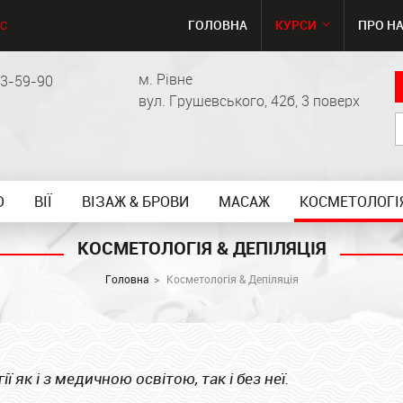
ГОЛОВНА
КУРСИ
ПРО Н
С
м. Рівне
63-59-90
вул. Грушевського, 42б, 3 поверх
О
ВІЇ
ВІЗАЖ & БРОВИ
МАСАЖ
КОСМЕТОЛОГІЯ
КОСМЕТОЛОГІЯ & ДЕПІЛЯЦІЯ
Головна
Косметологія & Депіляція
як і з медичною освітою, так і без неї.