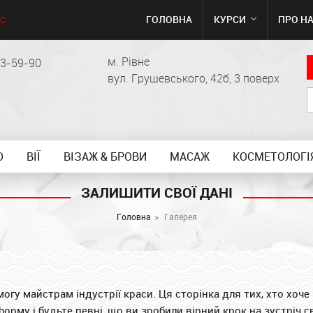
ГОЛОВНА
КУРСИ
ПРО Н
С
м. Рівне
63-59-90
вул. Грушевського, 42б, 3 поверх
О
ВІЇ
ВІЗАЖ & БРОВИ
МАСАЖ
КОСМЕТОЛОГІЯ
ЗАЛИШИТИ СВОЇ ДАНІ
Головна
Галерея
могу майстрам індустрії краси. Ця сторінка для тих, хто хоче
рму і будьте певні, що ви зробили вірний крок на зустріч с