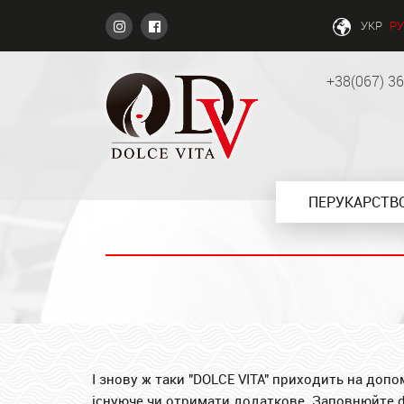
УКР
РУ
+38(067) 3
ПЕРУКАРСТВ
І знову ж таки "DOLCE VITA" приходить на допо
існуюче чи отримати додаткове. Заповнюйте фо