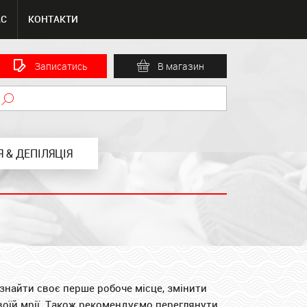
АС
КОНТАКТИ
-->
Записатись
В магазин
 & ДЕПІЛЯЦІЯ
 знайти своє перше робоче місце, змінити
воїй мрії. Також рекомендуємо переглянути